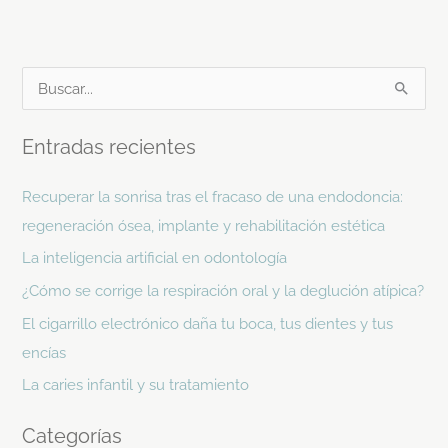
B
u
Entradas recientes
s
c
Recuperar la sonrisa tras el fracaso de una endodoncia:
a
regeneración ósea, implante y rehabilitación estética
r
La inteligencia artificial en odontología
p
¿Cómo se corrige la respiración oral y la deglución atípica?
o
El cigarrillo electrónico daña tu boca, tus dientes y tus
r
encías
:
La caries infantil y su tratamiento
Categorías