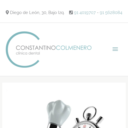
Ir
al
Diego de León, 30, Bajo Izq.
91 4019707
-
91 5628084
contenido
Men
princ