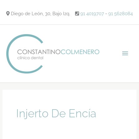
Ir
al
Diego de León, 30, Bajo Izq.
91 4019707
-
91 5628084
contenido
Men
princ
Injerto De Encía