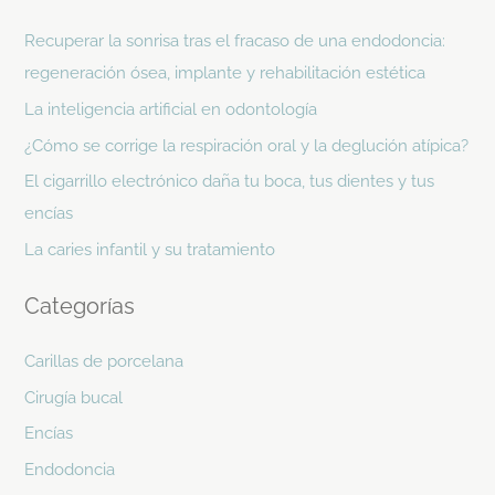
c
Recuperar la sonrisa tras el fracaso de una endodoncia:
a
regeneración ósea, implante y rehabilitación estética
r
La inteligencia artificial en odontología
p
¿Cómo se corrige la respiración oral y la deglución atípica?
o
El cigarrillo electrónico daña tu boca, tus dientes y tus
r
encías
:
La caries infantil y su tratamiento
Categorías
Carillas de porcelana
Cirugía bucal
Encías
Endodoncia