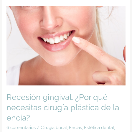
Recesión
gingival.
¿Por
qué
necesitas
cirugía
plástica
de
la
encía?
Recesión gingival. ¿Por qué
necesitas cirugía plástica de la
encía?
6 comentarios
/
Cirugía bucal
,
Encías
,
Estética dental
,