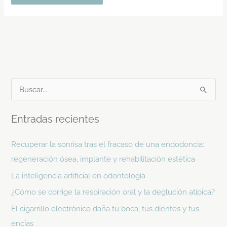
B
u
Entradas recientes
s
c
Recuperar la sonrisa tras el fracaso de una endodoncia:
a
regeneración ósea, implante y rehabilitación estética
r
La inteligencia artificial en odontología
p
¿Cómo se corrige la respiración oral y la deglución atípica?
o
El cigarrillo electrónico daña tu boca, tus dientes y tus
r
encías
: