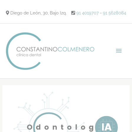
Ir
al
Diego de León, 30, Bajo Izq.
91 4019707
-
91 5628084
contenido
Men
princ