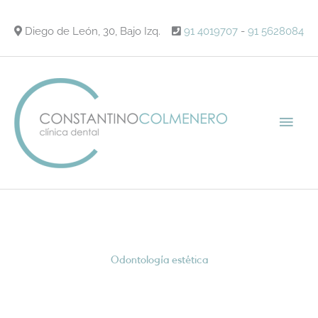
Ir
al
Diego de León, 30, Bajo Izq.
91 4019707
-
91 5628084
contenido
Men
princ
Odontología estética